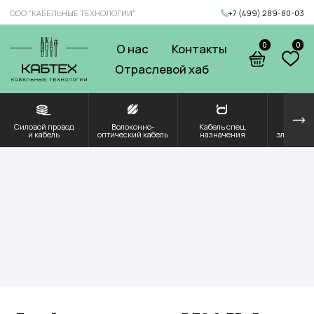
ООО "КАБЕЛЬНЫЕ ТЕХНОЛОГИИ"
+7 (499) 289-80-03
0
0
О нас
Контакты
Отраслевой хаб
Силовой провод
Волоконно-
Кабель спец.
Решения для
Компоненты и
и кабель
оптический кабель
назначения
электроэнергетики
комплектующие