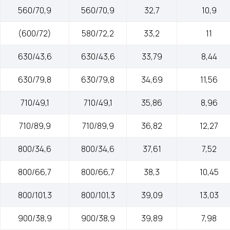
Контакты
mail@cab-tech.ru
560/70,9
560/70,9
32,7
10,9
Юридическая информация
(600/72)
580/72,2
33,2
11
Политика конфиденциальности
630/43,6
630/43,6
33,79
8,44
Сертификаты
630/79,8
630/79,8
34,69
11,56
ООО "КАБЕЛЬНЫЕ ТЕХНОЛОГИИ"
710/49,1
710/49,1
35,86
8,96
143363, Московская обл., г.о. Наро-Фоминский,
г. Апрелевка, ул. Парковая, д. 1, комн. 217
710/89,9
710/89,9
36,82
12,27
800/34,6
800/34,6
37,61
7,52
800/66,7
800/66,7
38,3
10,45
Силовой провод и кабель
800/101,3
800/101,3
39,09
13,03
Волоконно-оптический кабель
900/38,9
900/38,9
39,89
7,98