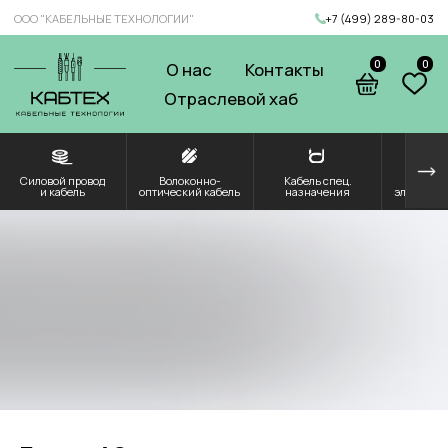
ООО "КАБЕЛЬНЫЕ ТЕХНОЛОГИИ"
+7 (499) 289-80-03
0
0
О нас
Контакты
Отраслевой хаб
Силовой провод
Волоконно-
Кабель спец.
Решения для
Компоненты и
и кабель
оптический кабель
назначения
электроэнергетики
комплектующие