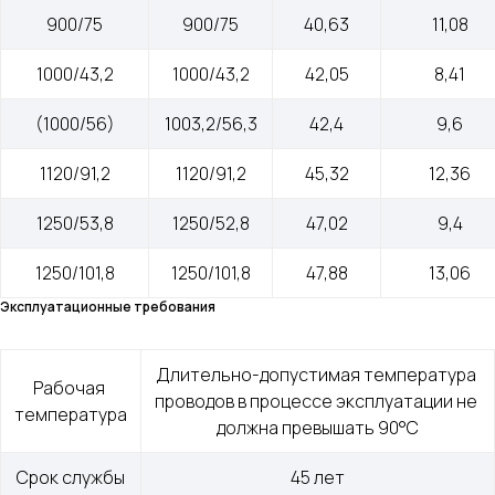
900/75
900/75
40,63
11,08
Кабель спец. назначения
1000/43,2
1000/43,2
42,05
8,41
(1000/56)
1003,2/56,3
42,4
9,6
Решения для электроэнергетики
1120/91,2
1120/91,2
45,32
12,36
1250/53,8
1250/52,8
47,02
9,4
Компоненты и комплектующие
1250/101,8
1250/101,8
47,88
13,06
Сайт разработан и поддерживается студией
Эксплуатационные требования
Marussia
Длительно-допустимая температура 
Рабочая 
проводов в процессе эксплуатации не 
температура
должна превышать 90°С
Срок службы
45 лет