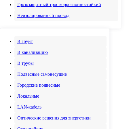
Грозозащитный трос коррозионностойкий
Неизолированный провод
В грунт
В канализацию
В трубы
Подвесные самонесущие
Городские подвесные
Локальные
Силовой провод
LAN-кабель
и кабель
Волоконно-
оптический кабель
Компоненты и
Оптические решения для энергетики
комплектующие
Решения для
электроэнергетики
Огнестойкие