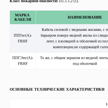
Класс пожарной опасности:
П1.1.1.2 (1).
МАРКА 
НАИМЕНОВАНИЕ
КАБЕЛЯ
Волоконно-
оптический кабель
Кабель силовой с медными жилами, с т
ППГнг(А)-
барьером поверх медной жилы из слюдо
FRHF
лент, с изоляцией и оболочкой из по
композиции,не содержащей гало
ППГЭнг(А)-
То же, с общим экраном из медной ленты
FRHF
под оболочкой
Кабель спец.
назначения
ОСНОВНЫЕ ТЕХНИЧЕСКИЕ ХАРАКТЕРИСТИКИ