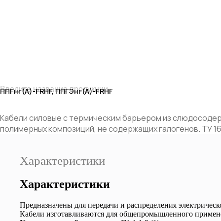
Введите название продукции
ППГнг(А)-FRHF, ППГЭнг(А)-FRHF
Заказать
Кабели силовые с термическим барьером из слюдосодерж
полимерных композиций, не содержащих галогенов. ТУ 16
Характеристики
Силовой провод
и кабель
Характеристики
Предназначены для передачи и распределения электрическ
Кабели изготавливаются для общепромышленного применен