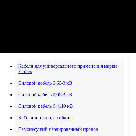
Кабели для универсального применения марки
Emflex
Силовой кабель 0,66-3 кВ
Силовой кабель 0,66-3 кВ
Силовой кабель 64/110 кВ
Кабели и провода гибкие
Самонесущий изолированный провод