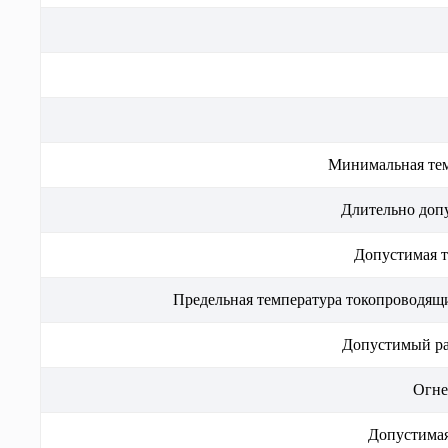
Решения для
электроэнергетики
Минимальная тем
Длительно допу
Допустимая т
Компоненты и
комплектующие
Предельная температура токопроводящи
Допустимый ра
Огне
Допустимая