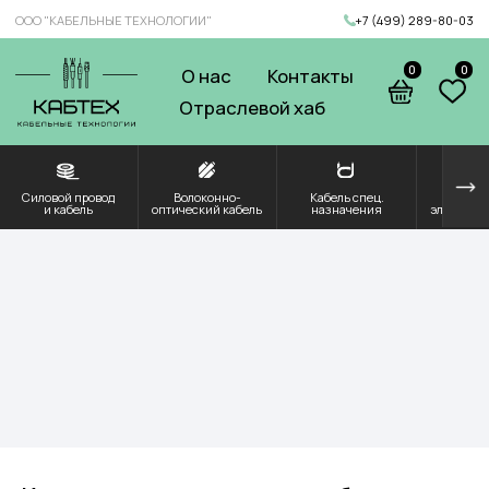
ООО "КАБЕЛЬНЫЕ ТЕХНОЛОГИИ"
+7 (499) 289-80-03
0
0
О нас
Контакты
Отраслевой хаб
Силовой провод
Волоконно-
Кабель спец.
Решения для
Компоненты и
и кабель
оптический кабель
назначения
электроэнергетики
комплектующие