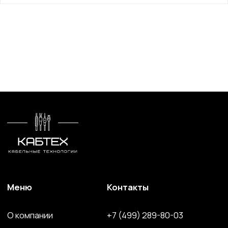
Меню
Контакты
О компании
+7 (499) 289-80-03
Контакты
mail@cab-tech.ru
Юридическая информация
Политика конфиденциальности
Сертификаты
ООО "КАБЕЛЬНЫЕ ТЕХНОЛОГИИ"
143363, Московская обл., г.о. Наро-Фоминский,
г. Апрелевка, ул. Парковая, д. 1, комн. 217
Силовой провод и кабель