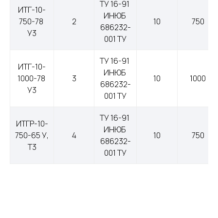
ТУ 16-91 
ИТГ-10-
ИНЮБ 
750-78 
2
10
750
686232-
У3
001 ТУ
Меню
Контакты
ТУ 16-91 
ИТГ-10-
ИНЮБ 
О компании
+7 (499) 289-80-03
1000-78 
3
10
1000
686232-
У3
Контакты
mail@cab-tech.ru
001 ТУ
Юридическая информация
ТУ 16-91 
ИТГР-10-
ИНЮБ 
Политика конфиденциальности
750-65 У, 
4
10
750
686232-
Т3
Сертификаты
001 ТУ
ООО "КАБЕЛЬНЫЕ ТЕХНОЛОГИИ"
143363, Московская обл., г.о. Наро-Фоминский,
г. Апрелевка, ул. Парковая, д. 1, комн. 217