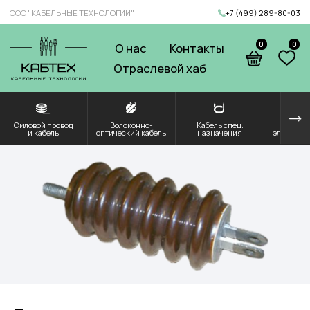
ООО "КАБЕЛЬНЫЕ ТЕХНОЛОГИИ"
+7 (499) 289-80-03
0
0
О нас
Контакты
Отраслевой хаб
Силовой провод
Волоконно-
Кабель спец.
Решения для
Компоненты и
и кабель
оптический кабель
назначения
электроэнергетики
комплектующие