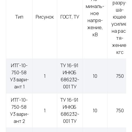
раз­ру­
миналь­
ша­
ное 
Тип
Рисунок
ГОСТ, ТУ
ющее 
нап­ря­
уси­лие 
жение,
на рас­
кВ
тя­
жение,
кгс
ИТГ-10-
ТУ 16-91 
750-58 
ИНЮБ 
1
10
750
У3 ва­ри­
686232-
ант 1
001 ТУ
ИТГ-10-
ТУ 16-91 
750-58 
ИНЮБ 
1
10
750
У3 ва­ри­
686232-
ант 2
001 ТУ