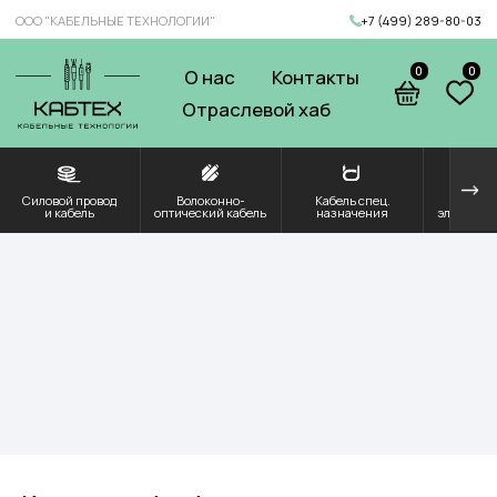
ООО "КАБЕЛЬНЫЕ ТЕХНОЛОГИИ"
+7 (499) 289-80-03
0
0
О нас
Контакты
Отраслевой хаб
Силовой провод
Волоконно-
Кабель спец.
Решения для
Компоненты и
и кабель
оптический кабель
назначения
электроэнергетики
комплектующие