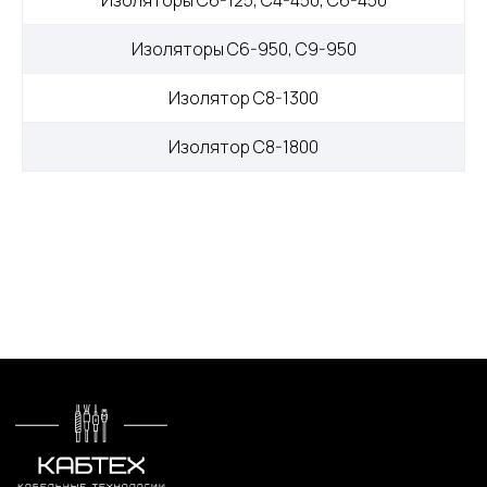
Изоляторы С6-125, С4-450, С6-450
О компании
+7 (499) 289-80-03
Изоляторы С6-950, С9-950
Контакты
mail@cab-tech.ru
Изолятор С8-1300
Юридическая информация
Изолятор С8-1800
Политика конфиденциальности
Сертификаты
ООО "КАБЕЛЬНЫЕ ТЕХНОЛОГИИ"
143363, Московская обл., г.о. Наро-Фоминский,
г. Апрелевка, ул. Парковая, д. 1, комн. 217
Силовой провод и кабель