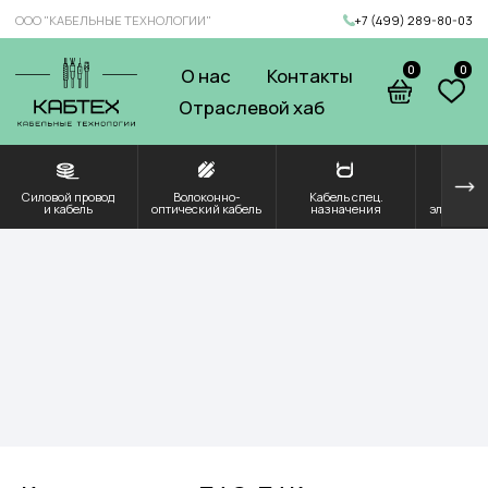
ООО "КАБЕЛЬНЫЕ ТЕХНОЛОГИИ"
+7 (499) 289-80-03
0
0
О нас
Контакты
Отраслевой хаб
Силовой провод
Волоконно-
Кабель спец.
Решения для
Компоненты и
и кабель
оптический кабель
назначения
электроэнергетики
комплектующие