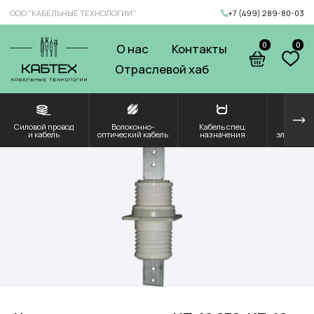
ООО "КАБЕЛЬНЫЕ ТЕХНОЛОГИИ"
+7 (499) 289-80-03
0
0
О нас
Контакты
Отраслевой хаб
Силовой провод
Волоконно-
Кабель спец.
Решения для
Компоненты и
и кабель
оптический кабель
назначения
электроэнергетики
комплектующие