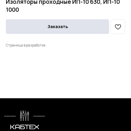
Изоляторы проходные ИП-10 630, ИП-10
1000
Заказать
Страница в разработке
Меню
Контакты
О компании
+7 (499) 289-80-03
Контакты
mail@cab-tech.ru
Юридическая информация
Политика конфиденциальности
Сертификаты