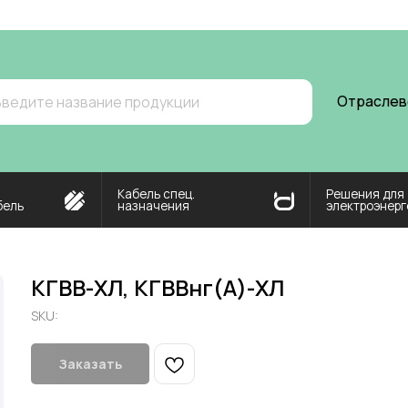
ma
Отраслевой хаб
О н
 название продукции
Кабель спец.
Решения для
назначения
электроэнергетики
КГВВ-ХЛ, КГВВнг(А)-ХЛ
SKU:
Заказать