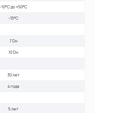
-10°С до +50°С
-15°С
7 Dн
10 Dн
30 лет
4 года
5 лет