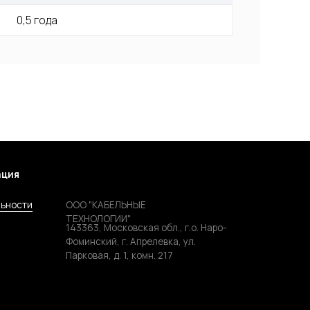
0,5 года
ОО "КАБЕЛЬНЫЕ
ЕХНОЛОГИИ"
43363, Московская обл., г.о. Наро-
оминский, г. Апрелевка, ул.
арковая, д. 1, комн. 217
Компоненты и
комплектующие
й Marussia