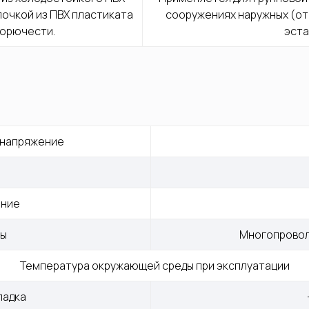
очкой из ПВХ пластиката 
сооружениях наружных (от
горючести.
эста
 напряжение
ение
лы
Многопровол
Температура окружающей среды при эксплуатации
ладка