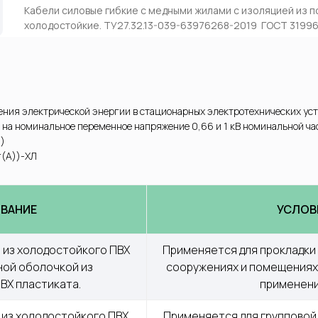
Кабели силовые гибкие с медными жилами с изоляцией из п
холодостойкие. ТУ27.32.13-039-63976268-2019 ГОСТ 3199
ения электрической энергии в стационарных электротехнических уст
 на номинальное переменное напряжение 0,66 и 1 кВ номинальной час
Л)
г(А))-ХЛ
ВАНИЕ
УСЛОВ
 из холодостойкого ПВХ 
Применяется для прокладки 
ной оболочкой из 
сооружениях и помещениях.
ВХ пластиката.
применени
 из холодостойкого ПВХ 
Применяется для групповой 