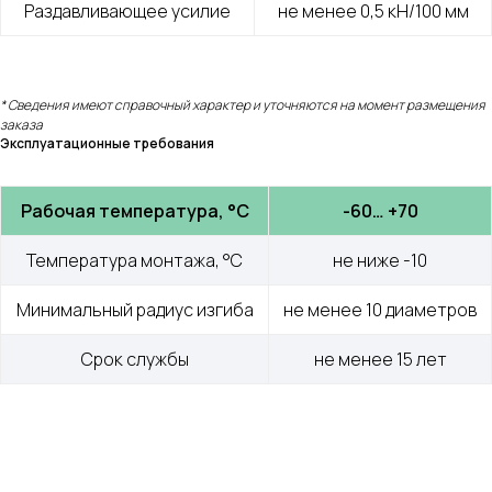
Раздавливающее усилие
не менее 0,5 кН/100 мм
* Сведения имеют справочный характер и уточняются на момент размещения
заказа
Эксплуатационные требования
Рабочая температура, °С
-60… +70
Температура монтажа, °С
не ниже -10
Меню
Контакты
Минимальный радиус изгиба
не менее 10 диаметров
О компании
+7 (499) 289-80-03
Контакты
mail@cab-tech.ru
Срок службы
не менее 15 лет
Юридическая информация
Политика конфиденциальности
Сертификаты