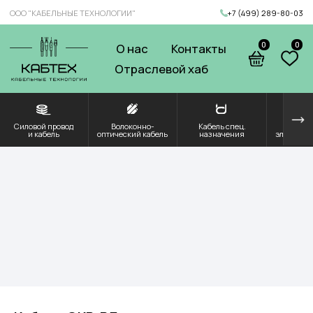
ООО "КАБЕЛЬНЫЕ ТЕХНОЛОГИИ"
+7 (499) 289-80-03
0
0
О нас
Контакты
Отраслевой хаб
Силовой провод
Волоконно-
Кабель спец.
Решения для
Компоненты и
и кабель
оптический кабель
назначения
электроэнергетики
комплектующие