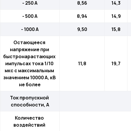
- 250 А
8,56
14,3
- 500 А
8,94
14,9
- 1000 А
9,50
15,8
Остающееся 
напряжение при 
быстронарастающих 
импульсах тока 1/10 
11,8
19,7
мкс с максимальным 
значением 10000 А, кВ 
не более
Ток пропускной 
Меню
Контакты
способности, А
О компании
+7 (499) 289-80-03
Количество 
Контакты
mail@cab-tech.ru
воздействий 