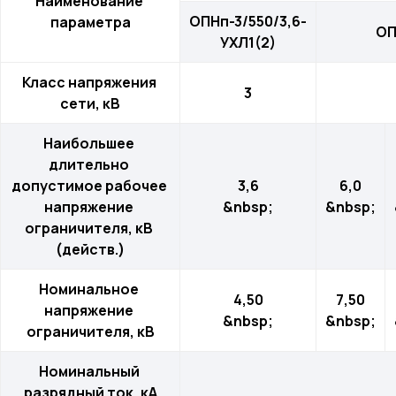
Наименование 
ОПНп-3/550/3,6-
параметра
ОП
УХЛ1(2)
Класс напряжения 
3
сети, кВ
Наибольшее 
длительно 
допустимое рабочее 
3,6
6,0
напряжение 
&nbsp;
&nbsp;
ограничителя, кВ 
(действ.)
Номинальное 
4,50
7,50
напряжение 
&nbsp;
&nbsp;
ограничителя, кВ
Номинальный 
разрядный ток, кА