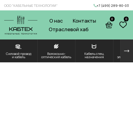
ООО "КАБЕЛЬНЫЕ ТЕХНОЛОГИИ"
+7 (499) 289-80-03
0
0
О нас
Контакты
Отраслевой хаб
Силовой провод
Волоконно-
Кабель спец.
Решения для
Компоненты и
и кабель
оптический кабель
назначения
электроэнергетики
комплектующие