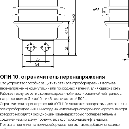
ОПН 10, ограничитель перенапряжения
Это устройство способно защитить сети электрооборудования в случае
перенапряжение коммутации или природных явлений, влияющих на сеть.
Работает в случае сети с компенсированной и изолированной нейтралью с
напряжением от 3-х до 10-ти кВ тока с частотой 50Гц.
Ограничители перенапряжений «ОПН 10» являются аппаратами для защиты
электрооборудования. Они созданы из полимерного прочного корпуса, внутри
которого находятся оксидно-цинковые варисторы с последовательным
соединением, ко всему прочему, весь корпус оконцован фланцами.
При желании клиента помимо оборудования мы также добавим к посылке