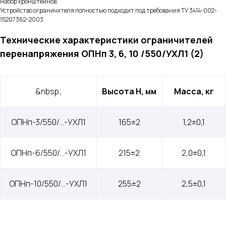
набор кронштейнов.
Устройство ограничителя полностью подходит под требования ТУ 3414-002-
15207362-2003.
Технические характеристики ограничителей
перенапряжения ОПНп 3, 6, 10 /550/УХЛ1 (2)
&nbsp;
Высота Н, мм
Масса, кг
ОПНп-3/550/…-УХЛ1
165±2
1,2±0,1
ОПНп-6/550/…-УХЛ1
215±2
2,0±0,1
ОПНп-10/550/…-УХЛ1
255±2
2,5±0,1