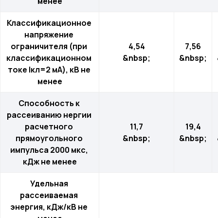
менее
Классификационное 
напряжение 
Решения для электроэнергетики
ограничителя (при 
4,54
7,56
классификационном 
&nbsp;
&nbsp;
токе Iкл=2 мА), кВ не 
Компоненты и комплектующие
менее
Способность к 
Сайт разработан и поддерживается студией
Marussia
рассеиванию нергии 
расчетного 
11,7
19,4
прямоугольного 
&nbsp;
&nbsp;
импульса 2000 мкс, 
кДж не менее
Удельная 
рассеиваемая 
энергия, кДж/кВ не 