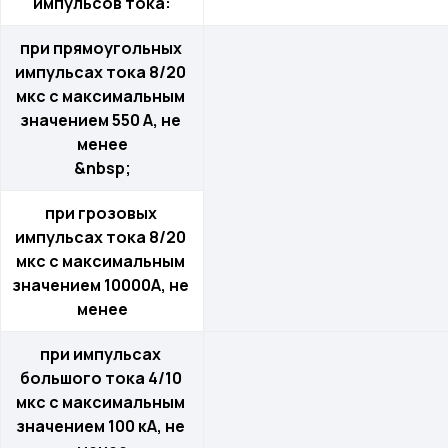
импульсов тока:
Юридическая информация
при прямоугольных 
Политика конфиденциальности
импульсах тока 8/20 
Сертификаты
мкс с максимальным 
значением 550 А, не 
ООО "КАБЕЛЬНЫЕ ТЕХНОЛОГИИ"
менее
143363, Московская обл., г.о. Наро-Фоминский,
&nbsp;
г. Апрелевка, ул. Парковая, д. 1, комн. 217
при грозовых 
импульсах тока 8/20 
мкс с максимальным 
значением 10000А, не 
Силовой провод и кабель
менее
при импульсах 
Волоконно-оптический кабель
большого тока 4/10 
мкс с максимальным 
значением 100 кА, не 
Кабель спец. назначения