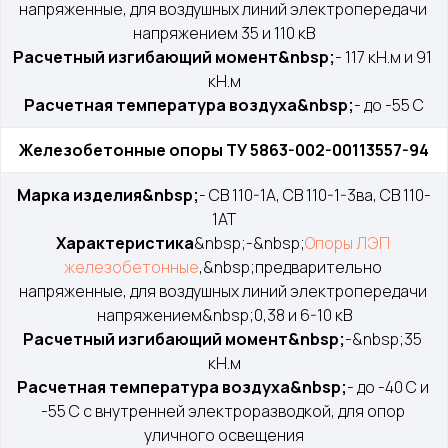
напряженные, для воздушных линий электропередачи 
напряжением 35 и 110 кВ
Расчетный изгибающий момент&nbsp;
- 117 кН.м и 91 
кН.м
Расчетная температура воздуха&nbsp;
- до -55 С
Железобетонные опоры ТУ 5863-002-00113557-94
Марка изделия&nbsp;
- СВ 110-1А, СВ 110-1-3ва, СВ 110-
1АТ
Характеристика
&nbsp;-&nbsp;
Опоры ЛЭП 
железобетонные
,&nbsp;предварительно 
напряженные, для воздушных линий электропередачи 
напряжением&nbsp;0,38 и 6-10 кВ
Расчетный изгибающий момент&nbsp;
-&nbsp;35 
кН.м
Расчетная температура воздуха&nbsp;
- до -40 С и 
-55 С с внутренней электроразводкой, для опор 
уличного освещения