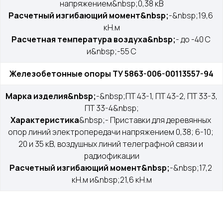
напряжением&nbsp;0,38 кВ
Меню
Контакты
Расчетный изгибающий момент&nbsp;
-&nbsp;19,6 
кН.м
О компании
+7 (499) 289-80-03
Расчетная температура воздуха&nbsp;
- до -40 С 
Контакты
mail@cab-tech.ru
и&nbsp;-55 С
Юридическая информация
Железобетонные опоры ТУ 5863-006-00113557-94
Политика конфиденциальности
Марка изделия&nbsp;
-&nbsp;ПТ 43-1, ПТ 43-2, ПТ 33-3, 
Сертификаты
ПТ 33-4&nbsp;
Характеристика
&nbsp;- Приставки для деревянных 
опор линий электропередачи напряжением 0,38; 6-10; 
ООО "КАБЕЛЬНЫЕ ТЕХНОЛОГИИ"
20 и 35 кВ, воздушных линий телеграфной связи и 
143363, Московская обл., г.о. Наро-Фоминский,
радиофикации
г. Апрелевка, ул. Парковая, д. 1, комн. 217
Расчетный изгибающий момент&nbsp;
-&nbsp;17,2 
кН.м и&nbsp;21,6 кН.м
Силовой провод и кабель