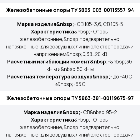
Железобетонные опоры ТУ 5863-003-00113557-94
Марка изделия&nbsp;
- СВ 105-3,6, СВ 105-5
Характеристика
&nbsp;- Опоры 
железобетонные,&nbsp;предварительно 
напряженные, для воздушных линий электропередачи 
напряжением&nbsp;0,38...20 кВ
Расчетный изгибающий момент&nbsp;
-&nbsp;36 
кН.м и&nbsp;50 кН.м
Расчетная температура воздуха&nbsp;
- до -40 С 
и&nbsp;-55 С
Железобетонные опоры ТУ 5863-381-00119675-97
Марка изделия&nbsp;
- СВ&nbsp;95-2
Характеристика
&nbsp;- Опоры 
железобетонные,&nbsp;предварительно 
напряженные, для воздушных линий электропередачи 