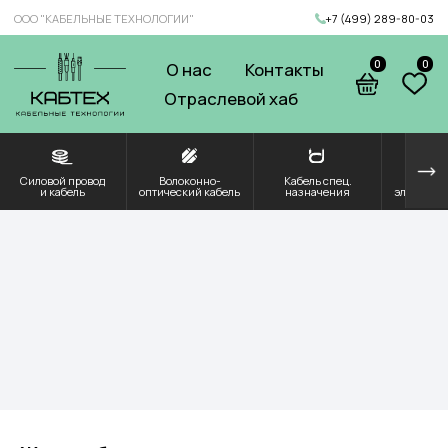
ООО "КАБЕЛЬНЫЕ ТЕХНОЛОГИИ"
+7 (499) 289-80-03
0
0
О нас
Контакты
Отраслевой хаб
Силовой провод
Волоконно-
Кабель спец.
Решения для
Компоненты и
и кабель
оптический кабель
назначения
электроэнергетики
комплектующие