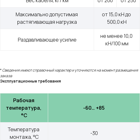
Вес кабеля, кг/ км
от 200
от 250
Максимально допустимая 
от 15,0 кН до 
растягивающая нагрузка
500,0 кН
не менее 10,0 
Раздавливающее усилие
кН/100 мм
*
Сведения имеют справочный характер и уточняются на момент размещения
заказа
Эксплуатационные требования
Рабочая 
температура, 
-60… +85
°С
Температура 
-30
монтажа, °С