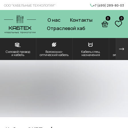
ООО "КАБЕЛЬНЫЕ ТЕХНОЛОГИИ"
+7 (499) 289-80-03
0
0
О нас
Контакты
Отраслевой хаб
Силовой провод
Волоконно-
Кабель спец.
Решения для
Компоненты и
и кабель
оптический кабель
назначения
электроэнергетики
комплектующие