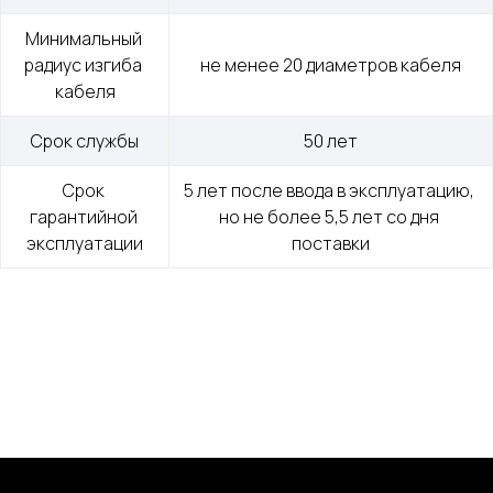
Минимальный 
Меню
Контакты
радиус изгиба 
не менее 20 диаметров кабеля
кабеля
О компании
+7 (499) 289-80-03
Контакты
mail@cab-tech.ru
Срок службы
50 лет
Юридическая информация
Срок 
5 лет после ввода в эксплуатацию, 
гарантийной 
но не более 5,5 лет со дня 
Политика конфиденциальности
эксплуатации
поставки
Сертификаты
ООО "КАБЕЛЬНЫЕ ТЕХНОЛОГИИ"
143363, Московская обл., г.о. Наро-Фоминский,
г. Апрелевка, ул. Парковая, д. 1, комн. 217
Силовой провод и кабель