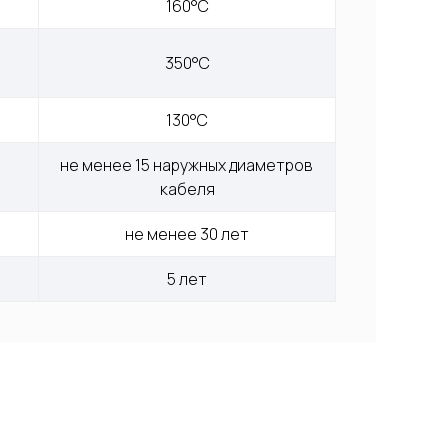
160°С
350°С
130°С
не менее 15 наружных диаметров 
кабеля
не менее 30 лет
5 лет
ОО "КАБЕЛЬНЫЕ
ЕХНОЛОГИИ"
43363, Московская обл., г.о. Наро-
оминский, г. Апрелевка, ул.
арковая, д. 1, комн. 217