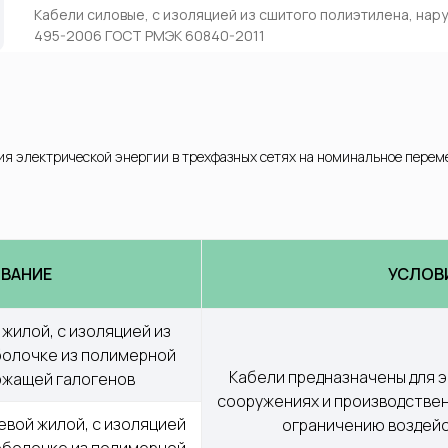
Кабели силовые, с изоляцией из сшитого полиэтилена, нар
495-2006 ГОСТ РМЭК 60840-2011
ия электрической энергии в трехфазных сетях на номинальное перем
ВАНИЕ
УСЛОВ
жилой, с изоляцией из 
болочке из полимерной 
Кабели предназначены для э
ржащей галогенов
сооружениях и производствен
вой жилой, с изоляцией 
ограничению воздейс