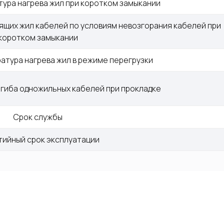
ура нагрева жил при коротком замыкании
щих жил кабелей по условиям невозгорания кабелей при 
коротком замыкании
тура нагрева жил в режиме перегрузки
гиба одножильных кабелей при прокладке
Срок службы
тийный срок эксплуатации
Контакты
Юридическая информация
+7 (499) 289-80-
Политика конфиденциальности
О
03
Т
mail@cab-
Сертификаты
1
tech.ru
Ф
П