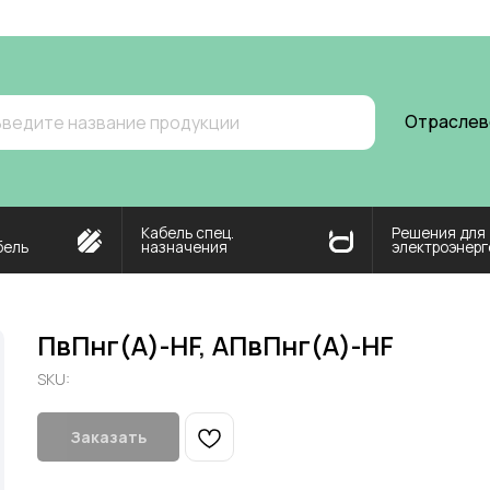
ma
Отраслевой хаб
О н
 название продукции
Кабель спец.
Решения для
назначения
электроэнергетики
ПвПнг(А)-HF, АПвПнг(А)-HF
SKU:
Заказать