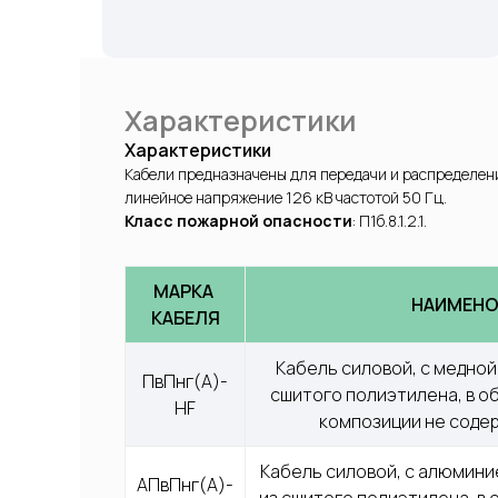
Характеристики
Характеристики
Кабели предназначены для передачи и распределен
линейное напряжение 126 кВ частотой 50 Гц.
Класс пожарной опасности
: П1б.8.1.2.1.
МАРКА 
НАИМЕНО
КАБЕЛЯ
Кабель силовой, с медной 
ПвПнг(А)-
сшитого полиэтилена, в о
HF
композиции не соде
Кабель силовой, с алюминие
АПвПнг(А)-