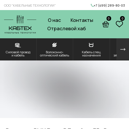
ООО "КАБЕЛЬНЫЕ ТЕХНОЛОГИИ"
+7 (499) 289-80-03
0
0
О нас
Контакты
Отраслевой хаб
Силовой провод
Волоконно-
Кабель спец.
Решения для
Компоненты и
и кабель
оптический кабель
назначения
электроэнергетики
комплектующие