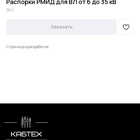
Распорки РМИД для ВЛ от 6 до 35 кВ
SKU:
Заказать
Страница в разработке
Меню
Контакты
О компании
+7 (499) 289-80-03
Контакты
mail@cab-tech.ru
Юридическая информация
Политика конфиденциальности
Сертификаты