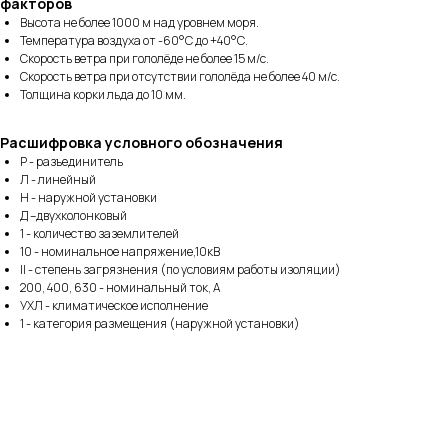
факторов
Высота не более 1000 м над уровнем моря.
Температура воздуха от -60°С до +40°С.
Скорость ветра при гололёде не более 15 м/с.
Скорость ветра при отсутствии гололёда не более 40 м/с.
Толщина корки льда до 10 мм.
Меню
Контакты
Расшифровка условного обозначения
О компании
+7 (499) 289-80-03
Р - разъединитель
Л - линейный
Контакты
mail@cab-tech.ru
Н - наружной установки
Д –двухколонковый
1 - количество заземлителей
Юридическая информация
10 - номинальное напряжение,10кВ
II - степень загрязнения (по условиям работы изоляции)
Политика конфиденциальности
200, 400, 630 - номинальный ток, А
Сертификаты
УХЛ - климатическое исполнение
1 - категория размещения (наружной установки)
ООО "КАБЕЛЬНЫЕ ТЕХНОЛОГИИ"
143363, Московская обл., г.о. Наро-Фоминский,
г. Апрелевка, ул. Парковая, д. 1, комн. 217