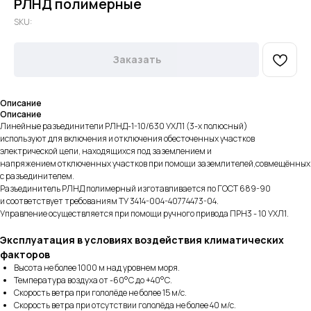
РЛНД полимерные
SKU:
Заказать
Описание
Описание
Линейные разъединители РЛНД-1-10/630 УХЛ1 (3-х полюсный)
используют для включения и отключения обесточенных участков
электрической цепи, находящихся под заземлением и
напряжением отключенных участков при помощи заземлителей,совмещённых
с разъединителем.
Разъединитель РЛНД полимерный изготавливается по ГОСТ 689-90
и соответствует требованиям ТУ 3414-004-40774473-04.
Управление осуществляется при помощи ручного привода ПРН3 - 10 УХЛ1.
Эксплуатация в условиях воздействия климатических
факторов
Высота не более 1000 м над уровнем моря.
Температура воздуха от -60°С до +40°С.
Скорость ветра при гололёде не более 15 м/с.
Скорость ветра при отсутствии гололёда не более 40 м/с.