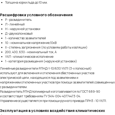
Толщина корки льда до 10 мм.
Расшифровка условного обозначения
Р - разъединитель
Л - линейный
Н - наружной установки
Д –двухколонковый
1 - количество заземлителей
10 - номинальное напряжение,10кВ
II - степень загрязнения (по условиям работы изоляции)
200, 400, 630 - номинальный ток, А
УХЛ - климатическое исполнение
1 - категория размещения (наружной установки)
Линейные разъединители РЛНД-1-10/630 УХЛ1 (3-х полюсный)
используют для включения и отключения обесточенных участков
электрической цепи, находящихся под заземлением и
напряжением отключенных участков при помощи заземлителей,совмещённых
с разъединителем.
Разъединитель РЛНД полимерный изготавливается по ГОСТ 689-90
и соответствует требованиям ТУ 3414-004-40774473-04.
Управление осуществляется при помощи ручного привода ПРН3 - 10 УХЛ1.
Эксплуатация в условиях воздействия климатических