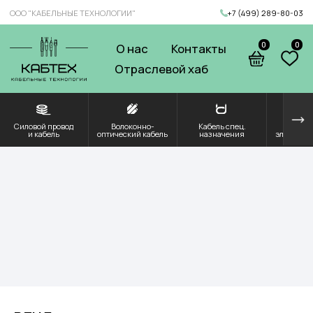
ООО "КАБЕЛЬНЫЕ ТЕХНОЛОГИИ"
+7 (499) 289-80-03
0
0
О нас
Контакты
Отраслевой хаб
Силовой провод
Волоконно-
Кабель спец.
Решения для
Компоненты и
и кабель
оптический кабель
назначения
электроэнергетики
комплектующие