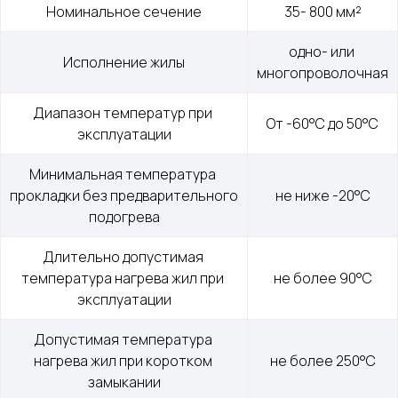
Номинальное сечение
35- 800 мм²
Контакты
mail@cab-tech.ru
одно- или 
Исполнение жилы
Юридическая информация
многопроволочная
Политика конфиденциальности
Диапазон температур при 
От -60°С до 50°С
Сертификаты
эксплуатации
Минимальная температура 
ООО "КАБЕЛЬНЫЕ ТЕХНОЛОГИИ"
прокладки без предварительного 
не ниже -20°С
143363, Московская обл., г.о. Наро-Фоминский,
подогрева
г. Апрелевка, ул. Парковая, д. 1, комн. 217
Длительно допустимая 
температура нагрева жил при 
не более 90°С
эксплуатации
Силовой провод и кабель
Допустимая температура 
нагрева жил при коротком 
не более 250°С
Волоконно-оптический кабель
замыкании