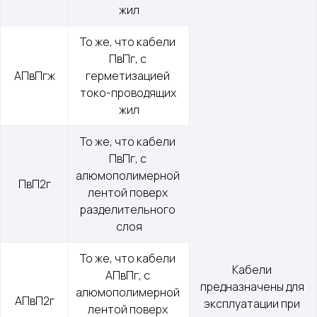
жил
То же, что кабели 
ПвПг, с 
АПвПгж
герметизацией 
токо-проводящих 
жил
То же, что кабели 
ПвПг, с 
алюмополимерной 
ПвП2г
лентой поверх 
разделительного 
слоя
То же, что кабели 
Кабели 
АПвПг, с 
предназначены для 
алюмополимерной 
АПвП2г
эксплуатации при 
лентой поверх 