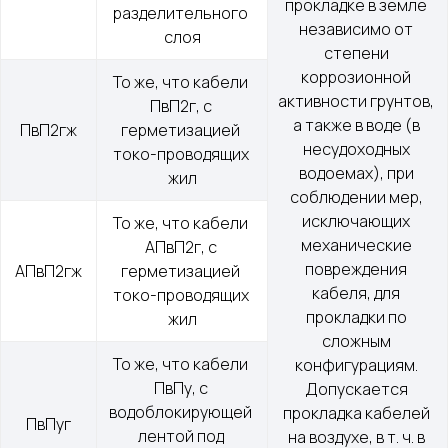
прокладке в земле 
разделительного 
независимо от 
слоя
степени 
коррозионной 
То же, что кабели 
активности грунтов, 
ПвП2г, с 
а также в воде (в 
ПвП2гж
герметизацией 
несудоходных 
токо-проводящих 
водоемах), при 
жил
соблюдении мер, 
исключающих 
То же, что кабели 
механические 
АПвП2г, с 
повреждения 
АПвП2гж
герметизацией 
кабеля, для 
токо-проводящих 
прокладки по 
жил
сложным 
То же, что кабели 
конфигурациям. 
ПвПу, с 
Допускается 
водоблокирующей 
прокладка кабелей 
ПвПуг
лентой под 
на воздухе, в т. ч. в 