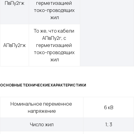
ПвПу2гж
герметизацией 
токо-проводящих 
жил
То же, что кабели 
АПвПу2г, с 
АПвПу2гж
герметизацией 
токо-проводящих 
жил
ОСНОВНЫЕ ТЕХНИЧЕСКИЕ ХАРАКТЕРИСТИКИ
Номинальное переменное 
6 кВ
напряжение
Меню
Контакты
Число жил
1; 3
О компании
+7 (499) 289-80-03