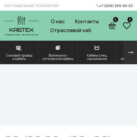
ООО "КАБЕЛЬНЫЕ ТЕХНОЛОГИИ"
+7 (499) 289-80-03
0
0
О нас
Контакты
Отраслевой хаб
Силовой провод
Волоконно-
Кабель спец.
Решения для
Компоненты и
и кабель
оптический кабель
назначения
электроэнергетики
комплектующие