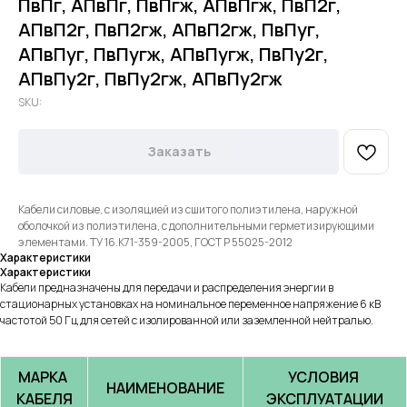
ПвПг, АПвПг, ПвПгж, АПвПгж, ПвП2г,
АПвП2г, ПвП2гж, АПвП2гж, ПвПуг,
АПвПуг, ПвПугж, АПвПугж, ПвПу2г,
АПвПу2г, ПвПу2гж, АПвПу2гж
SKU:
Заказать
Кабели силовые, с изоляцией из сшитого полиэтилена, наружной
оболочкой из полиэтилена, с дополнительными герметизирующими
элементами. ТУ 16.К71-359-2005, ГОСТ Р 55025-2012
Характеристики
Характеристики
Кабели предназначены для передачи и распределения энергии в
стационарных установках на номинальное переменное напряжение 6 кВ
частотой 50 Гц для сетей с изолированной или заземленной нейтралью.
МАРКА 
УСЛОВИЯ 
НАИМЕНОВАНИЕ
КАБЕЛЯ
ЭКСПЛУАТАЦИИ