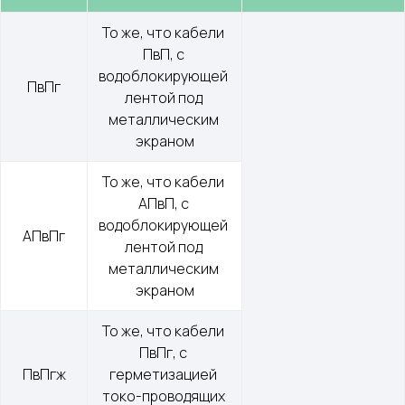
То же, что кабели 
ПвП, с 
водоблокирующей 
ПвПг
лентой под 
металлическим 
экраном
То же, что кабели 
АПвП, с 
водоблокирующей 
АПвПг
лентой под 
металлическим 
экраном
То же, что кабели 
ПвПг, с 
ПвПгж
герметизацией 
токо-проводящих 