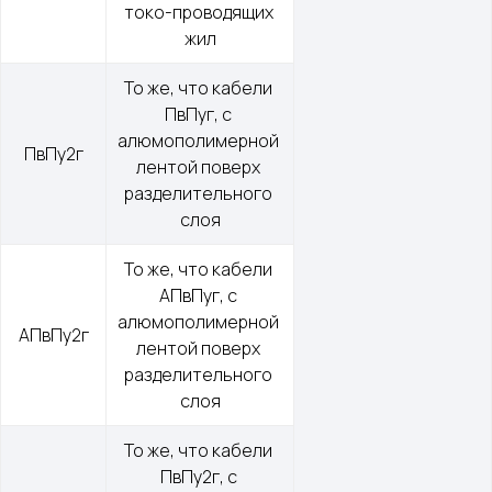
токо-проводящих 
жил
То же, что кабели 
ПвПуг, с 
алюмополимерной 
ПвПу2г
лентой поверх 
разделительного 
слоя
То же, что кабели 
АПвПуг, с 
алюмополимерной 
АПвПу2г
лентой поверх 
разделительного 
слоя
То же, что кабели 
ПвПу2г, с 