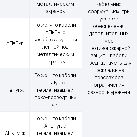
металлическим 
кабельных 
экраном
сооружениях, при 
условии 
То же, что кабели 
обеспечения 
АПвПу, с 
дополнительных 
водоблокирующей 
мер 
АПвПуг
лентой под 
противопожарной 
металлическим 
защиты. Кабели 
экраном
предназначены для 
прокладки на 
То же, что кабели 
трассах без 
ПвПуг, с 
ограничения 
ПвПугж
герметизацией 
разности уровней.
токо-проводящих 
жил
То же, что кабели 
АПвПуг, с 
АПвПугж
герметизацией 