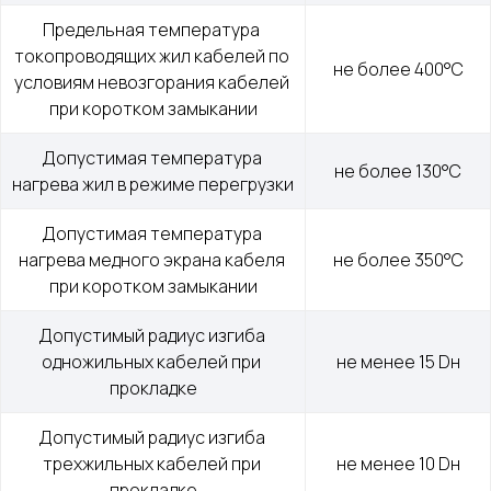
Предельная температура 
токопроводящих жил кабелей по 
Кабель спец. назначения
не более 400°С
условиям невозгорания кабелей 
при коротком замыкании
Решения для электроэнергетики
Допустимая температура 
не более 130°С
нагрева жил в режиме перегрузки
Допустимая температура 
Компоненты и комплектующие
нагрева медного экрана кабеля 
не более 350°С
при коротком замыкании
Сайт разработан и поддерживается студией
Marussia
Допустимый радиус изгиба 
одножильных кабелей при 
не менее 15 Dн
прокладке
Допустимый радиус изгиба 
трехжильных кабелей при 
не менее 10 Dн
прокладке