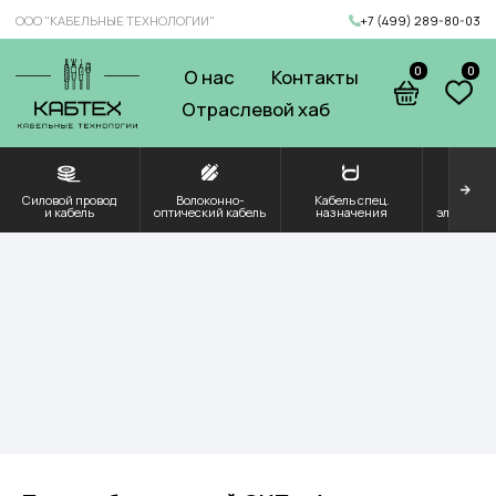
ООО "КАБЕЛЬНЫЕ ТЕХНОЛОГИИ"
+7 (499) 289-80-03
0
0
О нас
Контакты
Отраслевой хаб
Силовой провод
Волоконно-
Кабель спец.
Решения для
Компоненты и
и кабель
оптический кабель
назначения
электроэнергетики
комплектующие