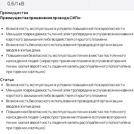
0,6/1 кВ
Преимущества
ООО "КАБЕЛЬНЫЕ ТЕХНОЛОГИИ"
Преимущества применения провода СИПн:
143363, Московская обл., г.о. Наро-Фоминский,
Возможность эксплуатации в условиях повышенной пожароопасности;
г. Апрелевка, ул. Парковая, д. 1, комн. 217
Меньшая повреждаемость линий электропередачи в случае возникновения
короткого замыкания либо воздействия открытого пламени;
Возможность бесопасного использования проводов для организации
вводов в жилые дома;
Повышенная безопасность эксплуатации линии в местах постоянного
Силовой провод и кабель
нахождения людей (нераспространение пламени в случае возгорания
линии, малая вероятность падения капель расплавленного полиэтилена
при горении изоляции)
Статьи
Волоконно-оптический кабель
Возможность эксплуатации в условиях повышенной пожароопасности
Меньшая повреждаемость линий электропередачи в случае возникновения
короткого замыкания либо воздействия открытого пламени
Возможность бесопасного использования проводов для организации
вводов в жилые дома
Кабель спец. назначения
Повышенная безопасность эксплуатации линии в местах постоянного
нахождения людей (нераспространение пламени в случае возгорания
линии, малая вероятность падения капель расплавленного полиэтилена
при горении изоляции)
Решения для электроэнергетики