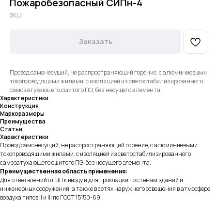
Пожаробезопасный СИПн-4
SKU:
Заказать
Провод самонесущий, не распространяющий горение, с алюминиевыми
токопроводящими жилами, с изоляцией из светостабилизированного
самозатухающего сшитого ПЭ, без несущего элемента
Характеристики
Конструкция
Маркоразмеры
Преимущества
Статьи
Характеристики
Провод самонесущий, не распространяющий горение, с алюминиевыми
токопроводящими жилами, с изоляцией из светостабилизированного
самозатухающего сшитого ПЭ, без несущего элемента.
Преимущественная область применения:
Для ответвлений от BЛ к вводу и для прокладки по стенам зданий и
инженерных сооружений, а также в сетях наружного освещения в атмосфере
воздуха типов II и III по ГОСТ 15150-69