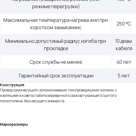
режиме перегрузки)
Максимальная температура нагрева жил при 
250 °С
коротком замыканиис
Минимально допустимый радиус изгиба при 
10 диам. 
прокладке
кабеля
Срок службы не менее
40 лет
Гарантийный срок эксплуатации
5 лет
Конструкция
Провод самонесущий с алюминиевыми токопроводящими жилами, с
изоляцией из светостабилизированного самозатухающего сшитого
полиэтилена, без несущего элемента.
Маркоразмеры