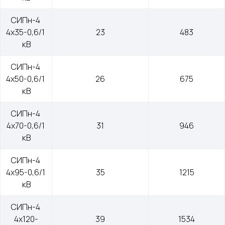
СИПн-4 
4х35-0,6/1 
23
483
кВ
СИПн-4 
4х50-0,6/1 
26
675
кВ
СИПн-4 
4х70-0,6/1 
31
946
Меню
Контакты
кВ
О компании
+7 (499) 289-80-03
СИПн-4 
Контакты
mail@cab-tech.ru
4х95-0,6/1 
35
1215
кВ
Юридическая информация
СИПн-4 
Политика конфиденциальности
4х120-
39
1534
Сертификаты