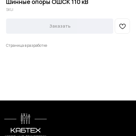
Шинные опоры ОШСК 110 кВ
SKU:
Заказать
Страница в разработке
Меню
Контакты
О компании
+7 (499) 289-80-03
Контакты
mail@cab-tech.ru
Юридическая информация
Политика конфиденциальности
Сертификаты