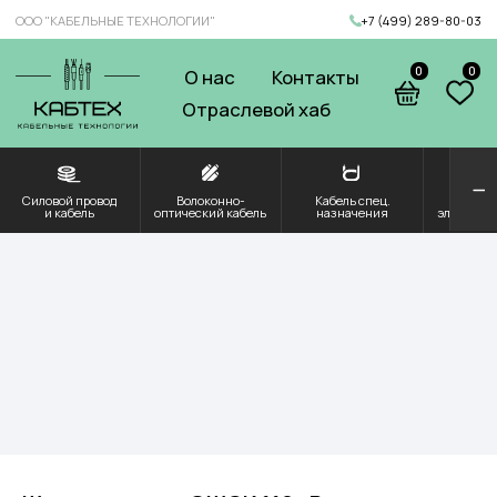
ООО "КАБЕЛЬНЫЕ ТЕХНОЛОГИИ"
+7 (499) 289-80-03
0
0
О нас
Контакты
Отраслевой хаб
Силовой провод
Волоконно-
Кабель спец.
Решения для
Компоненты и
и кабель
оптический кабель
назначения
электроэнергетики
комплектующие