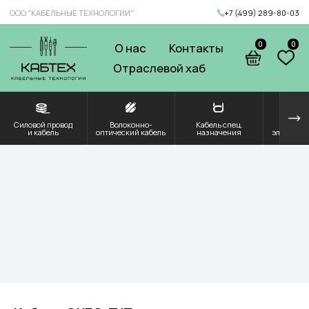
ООО "КАБЕЛЬНЫЕ ТЕХНОЛОГИИ"
+7 (499) 289-80-03
0
0
О нас
Контакты
Отраслевой хаб
Силовой провод
Волоконно-
Кабель спец.
Решения для
Компоненты и
и кабель
оптический кабель
назначения
электроэнергетики
комплектующие