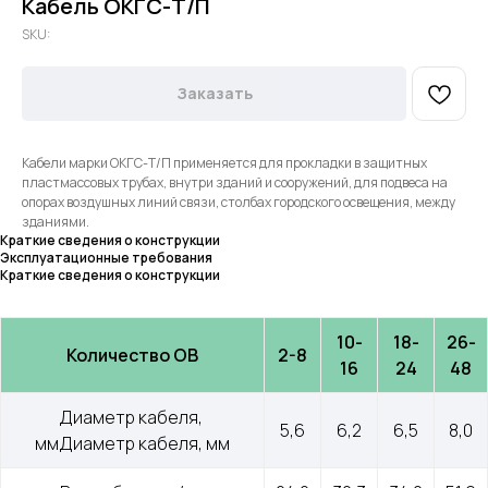
Кабель ОКГС-Т/П
SKU:
Заказать
Кабели марки ОКГС-Т/П применяется для прокладки в защитных
пластмассовых трубах, внутри зданий и сооружений, для подвеса на
опорах воздушных линий связи, столбах городского освещения, между
зданиями.
Краткие сведения о конструкции
Эксплуатационные требования
Краткие сведения о конструкции
10-
18-
26-
Количество ОВ
2-8
16
24
48
Диаметр кабеля, 
5,6
6,2
6,5
8,0
ммДиаметр кабеля, мм