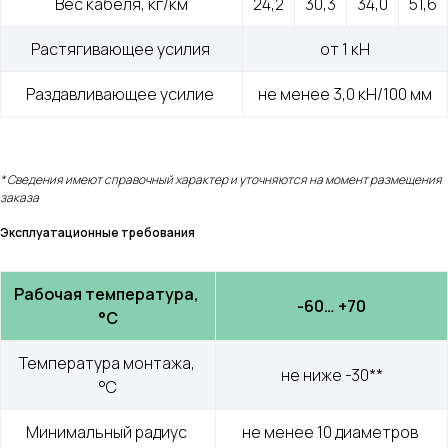
Вес кабеля, кг/км
24,2
30,3
34,0
51,6
Растягивающее усилия 
от 1 кН
Раздавливающее усилие 
не менее 3,0 кН/100 мм
* Сведения имеют справочный характер и уточняются на момент размещения
заказа
Эксплуатационные требования
Рабочая температура, 
-60… +70
°С
Температура монтажа, 
не ниже -30**
°С
Меню
Контакты
Минимальный радиус 
не менее 10 диаметров 
О компании
+7 (499) 289-80-03